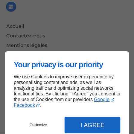
Accueil
Contactez-nous
Mentions légales
Plan du site
Your privacy is our priority
We use Cookies to improve user experience by
Haut de page
personalising content and ads, as well as
analyzing traffic and optimizing social networks
functionalities. By clicking "I Agree" you consent to
the use of Cookies from our providers
Google
Facebook
.
I AGREE
Customize