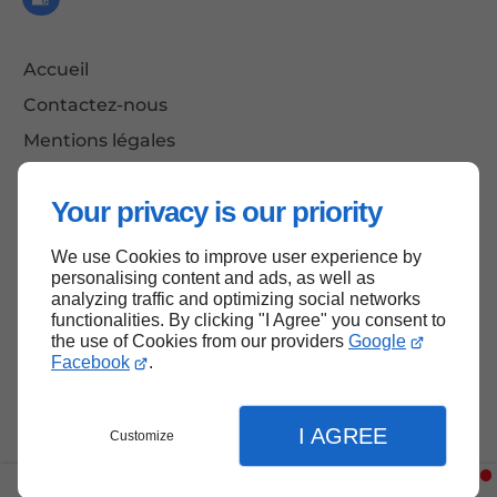
Accueil
Contactez-nous
Mentions légales
Plan du site
Your privacy is our priority
We use Cookies to improve user experience by
Haut de page
personalising content and ads, as well as
analyzing traffic and optimizing social networks
functionalities. By clicking "I Agree" you consent to
the use of Cookies from our providers
Google
Facebook
.
I AGREE
Customize