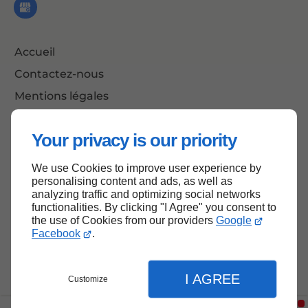
Accueil
Contactez-nous
Mentions légales
Plan du site
Your privacy is our priority
We use Cookies to improve user experience by
Haut de page
personalising content and ads, as well as
analyzing traffic and optimizing social networks
functionalities. By clicking "I Agree" you consent to
the use of Cookies from our providers
Google
Facebook
.
I AGREE
Customize