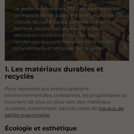
Le jardin moderne en 2025 se transforme en
un espace de vie à part entière. Le mur de
clôture, souvent perçu comme une simple
barrière, devient un élément clé de la
décoration extérieure. Voici les sept
tendances qui vont marquer cette année
pour embellir et sécuriser votre jardin.
1. Les matériaux durables et
recyclés
Pour répondre aux préoccupations
environnementales croissantes, les propriétaires se
tournent de plus en plus vers des matériaux
durables, notamment dans le cadre de
travaux de
petite maçonnerie
.
Écologie et esthétique