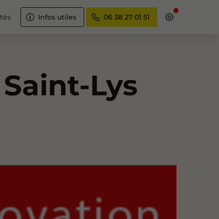
ités
Infos utiles
06 38 27 01 51
 Saint-Lys