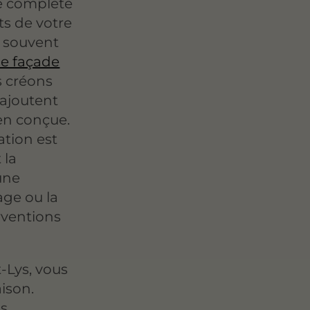
e complète
ts de votre
 souvent
e façade
s créons
ajoutent
en conçue.
ation est
 la
une
age ou la
rventions
-Lys, vous
aison.
us