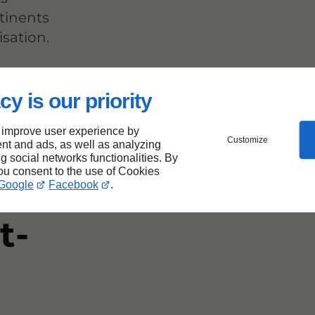
rtinents
isation.
cy is our priority
ir-
 improve user experience by
Customize
nt and ads, as well as analyzing
ng social networks functionalities. By
you consent to the use of Cookies
e
Google
Facebook
.
t-