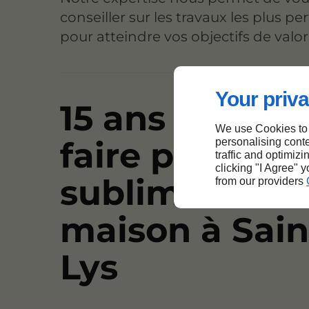
conseiller sur les travaux les plus pe
pour atteindre vos objectifs de valor
Your priva
15 ans de savo
We use Cookies to
faire pour
personalising conte
traffic and optimizi
clicking "I Agree" 
sublimer votr
from our providers
maison à Sain
Lys