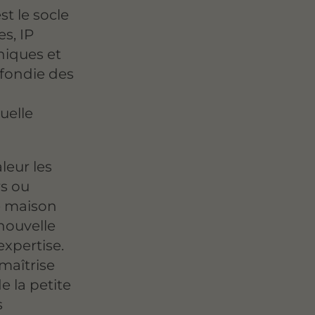
st le socle
es, IP
niques et
fondie des
uelle
eur les
rs ou
e maison
nouvelle
xpertise.
maîtrise
e la petite
s