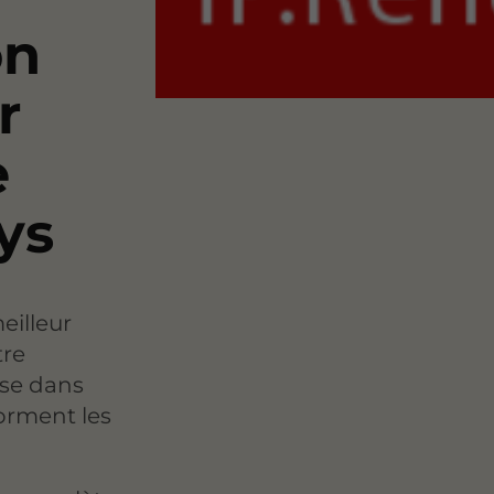
on
r
e
ys
eilleur
tre
ise dans
forment les