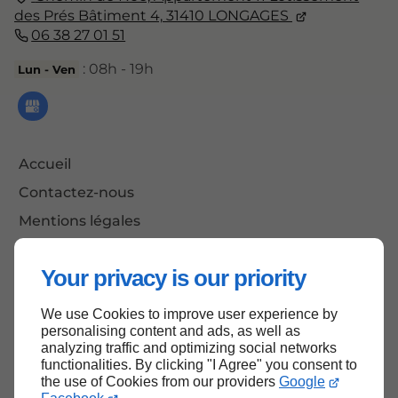
des Prés Bâtiment 4,
31410
LONGAGES
06 38 27 01 51
: 08h - 19h
Lun - Ven
Accueil
Contactez-nous
Mentions légales
Plan du site
Your privacy is our priority
We use Cookies to improve user experience by
Haut de page
personalising content and ads, as well as
analyzing traffic and optimizing social networks
functionalities. By clicking "I Agree" you consent to
the use of Cookies from our providers
Google